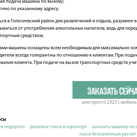
ая подача машины по вызову;
очно по указанному адресу.
ся в Голосеевский район для развлечений и отдыха, разумнее 
ываться от употребления алкогольных напитков, ведь для перед
спортным средством.
ами машины оснащены всем необходимым для максимально ком
ители всегда толерантны по отношению к клиентам. При подач
вания клиента. При подаче на вызов транспортных средств уч
Заказать сейч
или просто 2323 с мобил
осы
ев недорого
дешевые такси в аэропорт
заказать машину на 
такси безналичный расчет