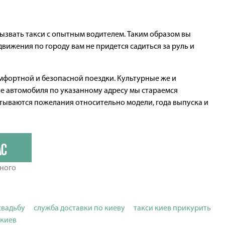
вызвать такси с опытным водителем. Таким образом вы
вижения по городу вам не придется садиться за руль и
фортной и безопасной поездки. Культурные же и
е автомобиля по указанному адресу мы стараемся
итываются пожелания относительно модели, года выпуска и
ас
ьного
свадьбу
служба доставки по киеву
такси киев прикурить
 киев