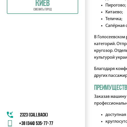
Киев
Пирогово;
сменить город
Китаево;
Теличка;
Сапёрная 
В Голосеевском 
категорий. Отпр
кругозор. Отде
культурой украи
Благодаря комфо
других пассажир
Преимущества
Заказав машину 
профессиональн
2323 (callback)
доступная
круглосуто
+38 (044) 535-77-77