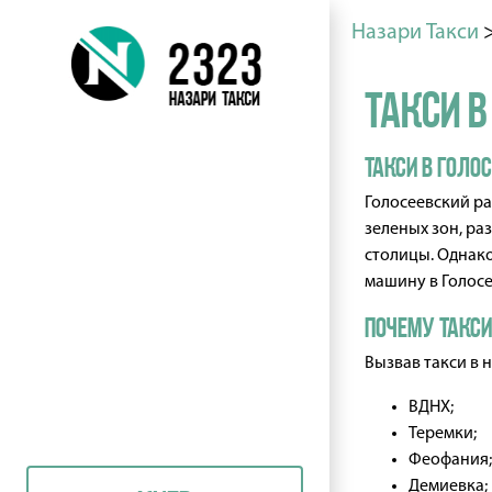
Назари Такси
Такси в
Такси в Голо
Голосеевский ра
зеленых зон, ра
столицы. Однако
машину в Голосе
Почему такси
Вызвав такси в 
ВДНХ;
Теремки;
Феофания;
Демиевка;