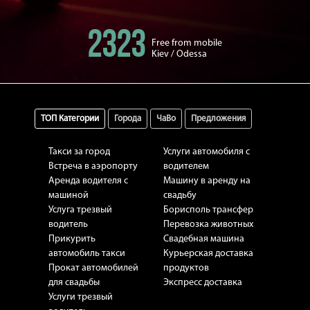
2323
Free from mobile
Kiev / Odessa
ТОП Категории
Города
ЧаВо
Предложения
Такси за город
Услуги автомобиля с
Встреча в аэропорту
водителем
Аренда водителя с
Машину в аренду на
машиной
свадьбу
Услуга трезвый
Борисполь трансфер
водитель
Перевозка животных
Прикурить
Свадебная машина
автомобиль такси
Курьерская доставка
Прокат автомобилей
продуктов
для свадьбы
Экспресс доставка
Услуги трезвый