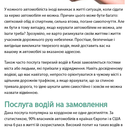
У кожного автомобіліста іноді виникає в житті ситуація, коли сідати
за кермо автомобіля не можна. Причин цього може бути багато:
святковий обід зі спиртним, сильна втома, погане самопочуття. Але
як бути в тому випадку, якщо керувати автомобілем не можна, але
їхати треба? Зрозуміло, не варто ризикувати своїм життям і життя
учасників дорожнього руху небезпеки. Простіше, безпечніше і
вигідніше викликати тверезого водія, який доставить вас на
вашому ж автомобілі за вказаною адресою.
Також часто послуга тверезий водій в Києві замовляється гостями
міста або людьми, які приїхали у відрядження. Навіть досвідченому
водієві, що має навігатор, непросто орієнтуватися в чужому місті з
щільним дорожнім трафіком, а якщо врахувати, що за спиною
тривала дорога, то ідею шукати шлях самостійно і зовсім не можна
назвати відмінною.
Послуга водій на замовлення
Дана послуга популярна за кордоном не одне десятиліття. За
статистикою, 90% власників автомобілів в країнах Європи і в США
хоча б раз в житті їй скористалися. Високий попит на таких водіїв в