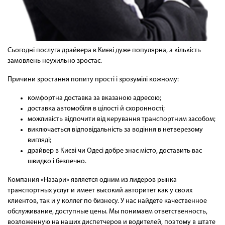
Сьогодні послуга драйвера в Києві дуже популярна, а кількість
замовлень неухильно зростає.
Причини зростання попиту прості і зрозумілі кожному:
комфортна доставка за вказаною адресою;
доставка автомобіля в цілості й схоронності;
можливість відпочити від керування транспортним засобом;
виключається відповідальність за водіння в нетверезому
вигляді;
драйвер в Києві чи Одесі добре знає місто, доставить вас
швидко і безпечно.
Компания «Назари» является одним из лидеров рынка
транспортных услуг и имеет высокий авторитет как у своих
клиентов, так и у коллег по бизнесу. У нас найдете качественное
обслуживание, доступные цены. Мы понимаем ответственность,
возложенную на наших диспетчеров и водителей, поэтому в штате